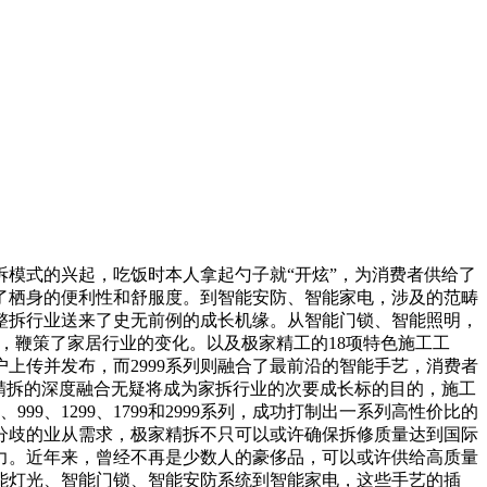
模式的兴起，吃饭时本人拿起勺子就“开炫”，为消费者供给了
了栖身的便利性和舒服度。到智能安防、智能家电，涉及的范畴
整拆行业送来了史无前例的成长机缘。从智能门锁、智能照明，
琐，鞭策了家居行业的变化。以及极家精工的18项特色施工工
户上传并发布，而2999系列则融合了最前沿的智能手艺，消费者
精拆的深度融合无疑将成为家拆行业的次要成长标的目的，施工
、1299、1799和2999系列，成功打制出一系列高性价比的
分歧的业从需求，极家精拆不只可以或许确保拆修质量达到国际
力。近年来，曾经不再是少数人的豪侈品，可以或许供给高质量
能灯光、智能门锁、智能安防系统到智能家电，这些手艺的插