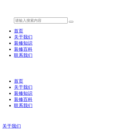
首页
关于我们
装修知识
装修百科
联系我们
首页
关于我们
装修知识
装修百科
联系我们
关于我们