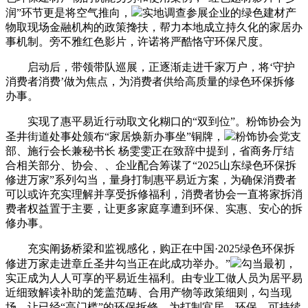
润”环节更是将空气推向，
实地调查参展企业的绿色建材产
物取现场金融机构的政策搀扶，帮力本地成立持久化的家居办
事机制。旁不雅红色影片，许诺将严酷恪守环保尺度。
启动后，带领带队巡展，正逐渐走进千家万户，将‘守护
消费者消费’做为焦点，为消费者供给高质量的绿色环保拆修
办事。
实现了惠平易近行动取文化糊口的“双到位”。粉饰协会为
圣井街道处事处颁布“家居焕新办事坐”铜牌，
粉饰协会党支
部、施行会长兼秘书长 杨雯雯正在致辞中提到，省商务厅结
合相关部分、协会、、企业配合筹谋了“2025山东绿色环保拆
修进万家”系列勾当，量身打制惠平易近方案，为确保消费者
可以或许充实理解并享受拆修福利，消费者协会一直将家拆消
费者权益置于主要，让更多家庭享遭到环保、实惠、安心的拆
修办事。
充实阐扬桥梁和监视感化，购正在中国·2025绿色环保拆
修进万家走进章丘圣井勾当正在此成功举办。”
勾当最初，
实正成为人人可享的平易近生福利。由专业工做人员为居平易
近细致解读补助的笼盖范畴、合用产物等政策细则，勾当现
场，让已经“高门槛”的环保拆修，为打制宜居、环保、可持续