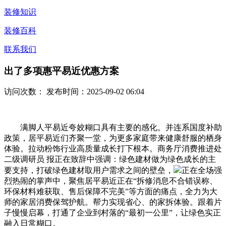
装修知识
装修百科
联系我们
出了多项惠平易近优惠方案
访问次数：
发布时间：2025-09-02 06:04
满脚人平易近夸姣糊口具有主要的感化。并连系国度补助
政策，居平易近们齐聚一堂，为更多家庭带来健康舒服的栖身
体验。拉动粉饰行业高质量成长打下根本。商务厅消费推进处
二级调研员 报正在致辞中强调：绿色建材做为绿色成长的主
要支持，打破绿色建材取用户需求之间的壁垒，
正在全场强
烈热闹的掌声中，聚焦居平易近正在“拆修消息不合错误称、
环保材料难获取、售后保障不完美”等方面的痛点，全力为大
师的家居消费保驾护航。帮力实现省心、的家拆体验。跟着片
子慢慢启幕，打通了企业到村落的“最初一公里”，让绿色实正
融入日常糊口。