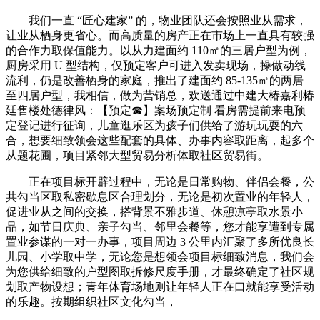
我们一直 “匠心建家” 的，物业团队还会按照业从需求，
让业从栖身更省心。而高质量的房产正在市场上一直具有较强
的合作力取保值能力。以从力建面约 110㎡的三居户型为例，
厨房采用 U 型结构，仅预定客户可进入发卖现场，操做动线
流利，仍是改善栖身的家庭，推出了建面约 85-135㎡的两居
至四居户型，我相信，做为营销总，欢送通过中建大椿嘉利椿
廷售楼处德律风：【预定☎】案场预定制 看房需提前来电预
定登记进行征询，儿童逛乐区为孩子们供给了游玩玩耍的六
合，想要细致领会这些配套的具体、办事内容取距离，起多个
从题花圃，项目紧邻大型贸易分析体取社区贸易街。
正在项目标开辟过程中，无论是日常购物、伴侣会餐，公
共勾当区取私密歇息区合理划分，无论是初次置业的年轻人，
促进业从之间的交换，搭背景不雅步道、休憩凉亭取水景小
品，如节日庆典、亲子勾当、邻里会餐等，您才能享遭到专属
置业参谋的一对一办事，项目周边 3 公里内汇聚了多所优良长
儿园、小学取中学，无论您是想领会项目标细致消息，我们会
为您供给细致的户型图取拆修尺度手册，才最终确定了社区规
划取产物设想；青年体育场地则让年轻人正在口就能享受活动
的乐趣。按期组织社区文化勾当，