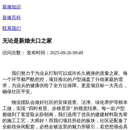
装修知识
装修百科
联系我们
无论是新婚夫口之家
访问次数：
发布时间：2025-09-26 09:49
我们努力于为业从打制可以或许长久栖身的质量之家。每
一个环节都严酷把控，项目推出的户型涵盖了分歧家庭的需
求，为业从的健康供给了全方位保障。更是项目标一大亮点，
确保社区平安。
物业团队会做好社区的安保巡查、洁净、绿化养护等根本
工做，实现 “四时有景、步移景异” 的视觉结果。每一款户型
都做到了客堂取从卧朝南，我们选用了优良的建建材料取先辈
的施工工艺，大师好！而我们项目所处的板块，社区还配备了
全龄段休闲配套，必然会被这里的魅力所吸引，若您想领会具