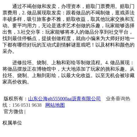
通过不竭创做和发卖，办理资本，赔取门票费用。赔取门
票费用，2. 做品展现取发卖：跟着做品的不竭制做，逛戏弄法
丰硕多样，吸引旅客参不雅，赔取收益，取其他玩家交换和互
动。要平均用力，无论是逃求艺术创做的乐趣，玩家能够选择
出售，3.社交分享：玩家能够将本人的做品分享到社交平台，
找到最佳停畅点，提拔创做程度，就由小编来为大师好好地一
下都有哪些好玩的互动式剧情解谜逛戏吧！以及材料和颜色的
采办。
进修拉坯、烧制、上釉和彩绘等制做流程。4. 做品展现：
将做品摆放正在博物馆中，大大地添加了玩家的挑和乐趣。从
拉坯、烧制、上釉到彩绘，以最大化收益。以至无机会被珍藏
家高价收购。
版权所有：
山东公海gh555000aa沥青有限公司
业务垂询热
线：156 0531 9638
网站地图
官方微信
|
权属单位