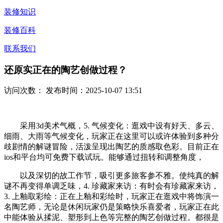
装修知识
装修百科
联系我们
还原实正在的陶艺创做过程？
访问次数：
发布时间：2025-10-07 13:51
采用3d美术气概，5. 气候变化：逛戏中设有好天、多云、
细雨、大雨等气候变化，玩家正在这里可以或许体验到多种分
歧剧情的解谜冒险，活泼呈现出陶艺的质感取色彩。目前正在
ios和平台均可免费下载试玩。能够通过扭转和调整角度，
以及深切的故工作节，吸引更多旅客参不雅。使纯真的解
谜不再变得单调乏味，4. 珍藏家来访：有时会有珍藏家来访，
3. 上釉取彩绘：正在上釉和彩绘时，玩家正在逛戏中将饰演一
名陶艺师，无论是休闲玩家仍是策略快乐喜爱者，玩家正在此
中能体验从揉泥、塑形到上色等完整的陶艺创做过程。都很是