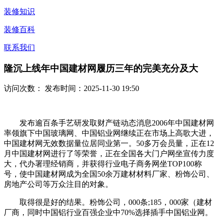
装修知识
装修百科
联系我们
隆沉上线年中国建材网履历三年的完美充分及大
访问次数：
发布时间：2025-11-30 19:50
发布逾百条手艺研发取财产链动态消息2006年中国建材网
率领旗下中国玻璃网、中国铝业网继续正在市场上高歌大进，
中国建材网无效数据量位居同业第一。50多万会员量，正在12
月中国建材网进行了等荣誉，正在全国各大门户网坐宣传力度
大，代办署理经销商，并获得行业电子商务网坐TOP100称
号，使中国建材网成为全国50余万建材材料厂家、粉饰公司、
房地产公司等万众注目的对象。
取得很是好的结果。粉饰公司，000条;185，000家（建材
厂商，同时中国铝行业百强企业中70%选择插手中国铝业网。