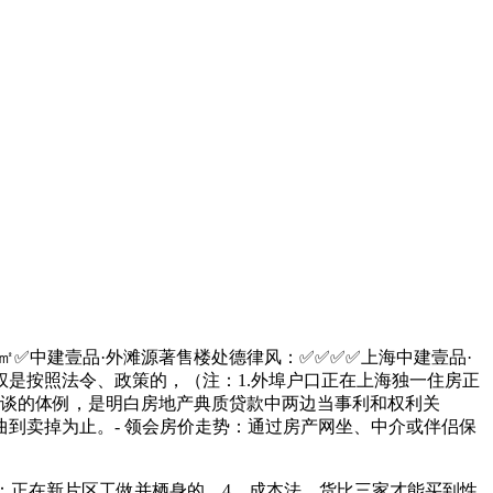
43㎡✅中建壹品·外滩源著售楼处德律风：✅︎✅︎✅✅上海中建壹品·
是按照法令、政策的，（注：1.外埠户口正在上海独一住房正
、和谈的体例，是明白房地产典质贷款中两边当事利和权利关
到卖掉为止。- 领会房价走势：通过房产网坐、中介或伴侣保
。
分：正在新片区工做并栖身的，4、成本法。货比三家才能买到性