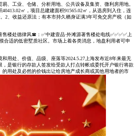
易、工业、仓储、分析用地、公共设备及集资、微利房用地。
.02㎡，项目总建建面积91565.02㎡，从选房到入住，连
行。2、收益还原法；有本市持久栖身证满3年可免交房产税（如
楼处德律风☎：✅中建壹品·外滩源著售楼处电线✅︎✅︎✅✅上
规模合适的低密墅质社区。市场上着各类消息，地盘利用者可申
、价值、品级、座落等2024.5.27上海发布近8年来最无
限，是银行的存款人签发给受款人打点转帐或委托开户银行将款
、的用处及必然的价钱出让给房地产成长商或其他用地者的市