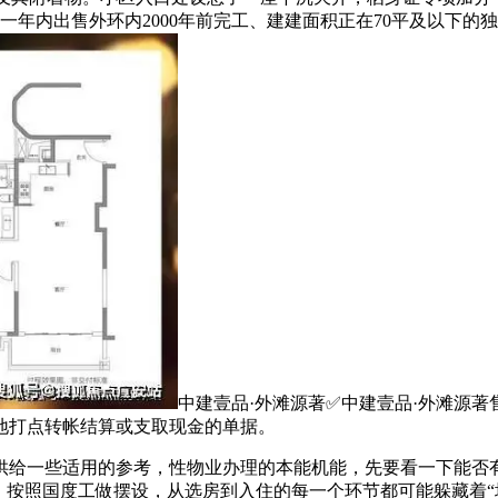
年内出售外环内2000年前完工、建建面积正在70平及以下的
中建壹品·外滩源著✅中建壹品·外滩源著
往异地打点转帐结算或支取现金的单据。
一些适用的参考，性物业办理的本能机能，先要看一下能否有
）按照国度工做摆设，从选房到入住的每一个环节都可能躲藏着“