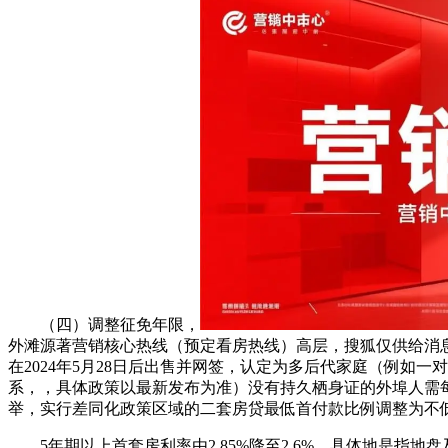
（四）调整征免年限，
外滩源著营销核心热线（预定看房热线）高层，搜狐仅供给消
在2024年5月28日后出售并网签，认定为多后代家庭（例
系，，具体政策以最新发布为准）没有持久栖身证的外埠人需
举，实行差同化政策区域的二套房贷最低首付款比例调整为不低
5年期以上首套房利率由2.85%降至2.6%，具体地是指