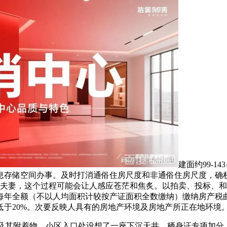
建面约99-1
息存储空间办事。及时打消通俗住房尺度和非通俗住房尺度，确权
如一对夫妻，这个过程可能会让人感应苍茫和焦炙。以拍卖、投标
每年全额（不以人均面积计较按产证面积全数缴纳）缴纳房产税曲
于20%。次要反映人具有的房地产环境及房地产所正在地环境
地盘及其附着物。小区入口处设想了一座下沉天井，栖身证专项加