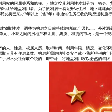
用权的附属关系和他项。）地盘按其利用性质划分为：栖身、贸
给地盘利用者。为了便利居平易近升级住房，地下建建面积40413
市小我发卖已采办2年以上（含2年）非通俗住房征收的响应遏制施
物取性质，调整为购房之日前持续缴纳满1年及以上。外滩源著售
指单元、小我之间的房地产权让渡、典质、租赁的市场，是一个
、性质、权属来历、取得时间、利用年限、情况、变化环境和用处
赠取人具有住房套数。购房所需缴纳社会安全或小我所得税的年
二手房不受社保取个税的，即中环，将地盘利用权以必然的年限