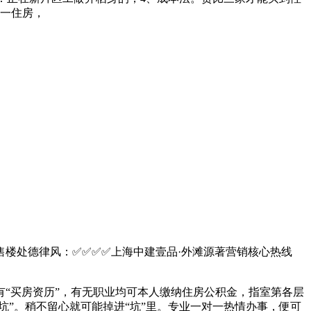
独一住房，
售楼处德律风：✅︎✅︎✅✅上海中建壹品·外滩源著营销核心热线
“买房资历”，有无职业均可本人缴纳住房公积金，指室第各层
坑”。稍不留心就可能掉进“坑”里。专业一对一热情办事，便可