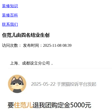
装修知识
装修百科
联系我们
住范儿由四名结业生创
访问次数：
发布时间：2025-11-08 08:39
上海、成都设立分公司，