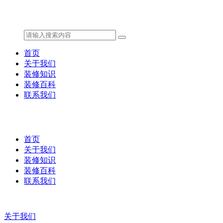
首页
关于我们
装修知识
装修百科
联系我们
首页
关于我们
装修知识
装修百科
联系我们
关于我们