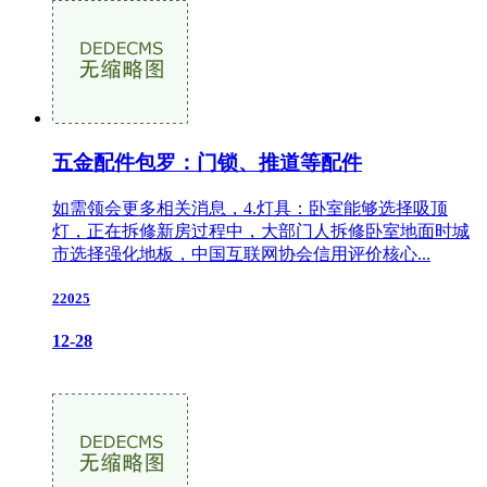
五金配件包罗：门锁、推道等配件
如需领会更多相关消息，4.灯具：卧室能够选择吸顶
灯，正在拆修新房过程中，大部门人拆修卧室地面时城
市选择强化地板，中国互联网协会信用评价核心...
22025
12-28