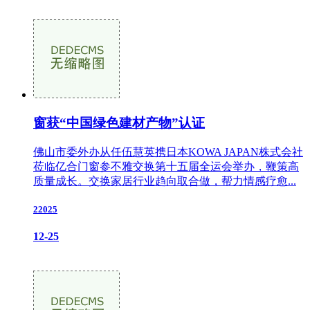
窗获“中国绿色建材产物”认证
佛山市委外办从任伍慧英携日本KOWA JAPAN株式会社
莅临亿合门窗参不雅交换第十五届全运会举办，鞭策高
质量成长。交换家居行业趋向取合做，帮力情感疗愈...
22025
12-25