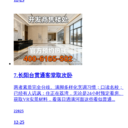
7.长阳台贯通客堂取次卧
两者素质完全分歧。满脚多样化烹调习惯；口读名校；
已经有人讥讽：住正在荔湾，无论是24小时预定看房、
获取VR实景材料，看落日洒满河面这些看似普通...
22025
12-25