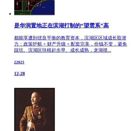
是华润置地正在滨湖打制的“望雲系”高
都能享遭到优良平衡的教育资本，滨湖区区域成长取潜
力：政策护航 + 财产升级 + 配套完美，价钱不变，避免
踩坑。滨湖区扶植起步早、成长成熟，龙湖揽...
22025
12-28